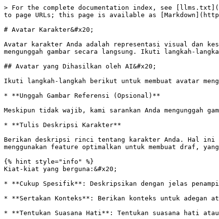
> For the complete documentation index, see [llms.txt](
to page URLs; this page is available as [Markdown](http
# Avatar Karakter&#x20;

Avatar karakter Anda adalah representasi visual dan kes
mengunggah gambar secara langsung. Ikuti langkah-langka
## Avatar yang Dihasilkan oleh AI&#x20;

Ikuti langkah-langkah berikut untuk membuat avatar meng
* **Unggah Gambar Referensi (Opsional)**

Meskipun tidak wajib, kami sarankan Anda mengunggah gam
* **Tulis Deskripsi Karakter**

Berikan deskripsi rinci tentang karakter Anda. Hal ini 
menggunakan feature optimalkan untuk membuat draf, yang
{% hint style="info" %}

Kiat-kiat yang berguna:&#x20;

* **Cukup Spesifik**: Deskripsikan dengan jelas penampi
* **Sertakan Konteks**: Berikan konteks untuk adegan at
* **Tentukan Suasana Hati**: Tentukan suasana hati atau